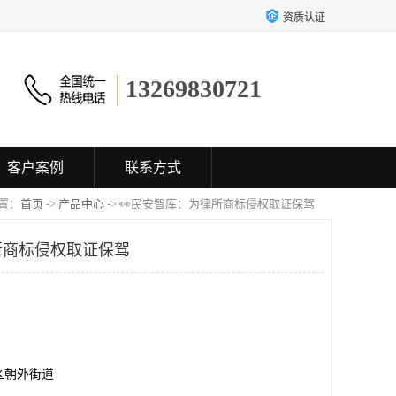
资质认证
13269830721
客户案例
联系方式
置：
首页
->
产品中心
-> 👀民安智库：为律所商标侵权取证保驾​
所商标侵权取证保驾​
区朝外街道