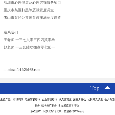
深圳市心理健康及心理咨询服务项目
重庆市某区扫黑除恶满意度调查
佛山市某区公共体育设施满意度调查
……
联系我们
王老师
一三七六零三四四贰零叁
赵老师
一三贰陆玖捌叁零七贰一
m.minanfb1.b2b168.com
Top
主营产品：市场调研 经济贸易咨询 企业管理咨询 满意度调查 第三方评估 社情民意调查 公共关系
服务 技术推广服务 承办展览展示活动
版权所有：民安汇智（北京）信息咨询有限公司