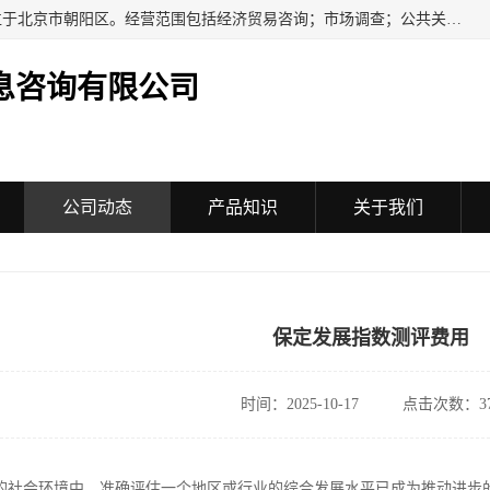
民安汇智（北京）信息咨询有限公司成立于2016年，注册地位于北京市朝阳区。经营范围包括经济贸易咨询；市场调查；公共关系服务；企业管理咨询；会议服务；企业策划；设计、制作、代理、发布广告；组织文化艺术交流活动（不含演出）；承办展览展示活动；技术推广服务。
息咨询有限公司
公司动态
产品知识
关于我们
保定发展指数测评费用
时间：2025-10-17
点击次数：37
的社会环境中，准确评估一个地区或行业的综合发展水平已成为推动进步