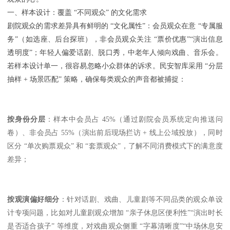
一、样本设计：覆盖 “不同观众” 的文化需求
剧院观众的需求差异具有鲜明的 “文化属性”：会员观众在意 “专属服
务”（如选座、后台探班），非会员观众关注 “票价优惠”“演出信息
透明度”；年轻人偏爱话剧、脱口秀，中老年人倾向戏曲、音乐会。
若样本设计单一，很容易忽略小众群体的诉求。民安智库采用 “分层
抽样 + 场景匹配” 策略，确保每类观众的声音都被捕捉：
按身份分层
：样本中会员占 45%（通过剧院会员系统定向推送问
卷）、非会员占 55%（演出前后现场拦访 + 线上公域投放），同时
区分 “单次购票观众” 和 “套票观众”，了解不同消费模式下的满意度
差异；
按观演偏好细分
：针对话剧、戏曲、儿童剧等不同品类的观众单设
计专项问题，比如对儿童剧观众增加 “亲子休息区便利性”“演出时长
是否适合孩子” 等维度，对戏曲观众侧重 “字幕清晰度”“中场休息安