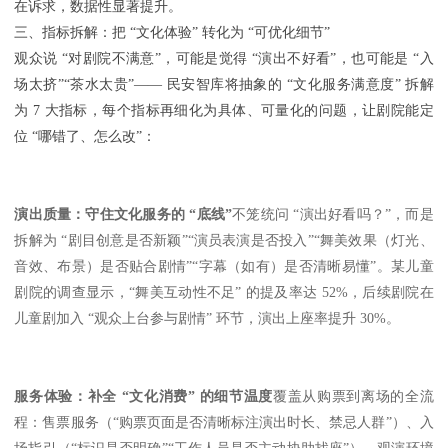
在诉求，数据性显著提升。
三、指标拆解：把 “文化体验” 转化为 “可优化细节”
观众说 “对剧院不满意”，可能是觉得 “演出不好看”，也可能是 “入
场太挤”“茶水太贵”—— 民安智库将抽象的 “文化服务满意度” 拆解
为 7 大指标，每个指标再细化为具体、可量化的问题，让剧院能定
位 “哪错了、怎么改”：
演出质量：守住文化服务的 “底线”
不笼统问 “演出好看吗？”，而是
拆解为 “剧目创意是否新颖”“演员表演是否投入”“舞美效果（灯光、
音效、布景）是否贴合剧情”“字幕（如有）是否清晰易懂”。某儿童
剧院的调查显示，“舞美互动性不足” 的提及率达 52%，后续剧院在
儿童剧加入 “观众上台参与剧情” 环节，演出上座率提升 30%。
服务体验：补全 “文化消费” 的细节温度
覆盖从购票到离场的全流
程：售票服务（“购票页面是否清晰标注演出时长、禁忌人群”）、入