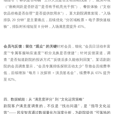
场指引（“标识是否明确”“工作人员是否主动协助找座”）、观演环境
（“座椅间距是否舒适”“是否有手机亮光干扰”）、餐饮体验（“文创
饮品价格是否合理”“是否提供饮用水”）。某大剧院调查发现，“入场
排队 20 分钟” 是主要痛点，后续优化 “分区域检票 + 电子票快速核
验”，排队时长缩短至 8 分钟，入场满意度提升 45%。
会员与反馈：留住 “观众” 的关键
针对会员，细化 “会员日活动丰富
度”“专属客服响应速度”“积分兑换是否便捷”；针对反馈渠道，调
查 “是否知道剧院的投诉方式”“反馈后多久能收到回复”。某话剧剧
院的会员调查显示，“会员专属排练探班活动太少” 导致会员续费率
低，后续增加 “每月 1 次探班 + 演员签名会”，续费率从 65% 提升
至 82%。
四、数据赋能：从 “满意度评分” 到 “文化运营策略”
剧院客户满意度调查的，不仅是 “找出问题”，是 “指导文化运
营”—— 民安智库通过数据量化与深度分析，为剧院提供 “可落地的