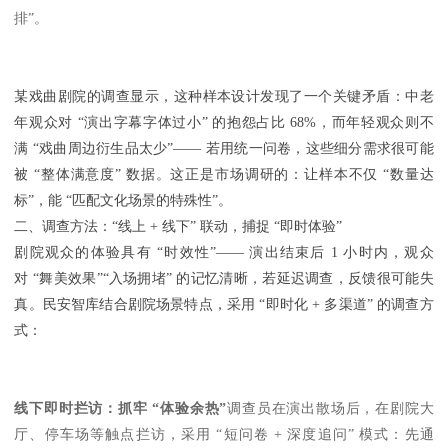
排”。
某戏曲剧院的调查显示，这种样本设计发现了一个关键矛盾：中老
年观众对 “演出字幕字体过小” 的抱怨占比 68%，而年轻观众则不
满 “戏曲周边衍生品太少”—— 若用统一问卷，这些细分需求很可能
被 “整体满意度” 数据。这正是市场调研的：让样本不仅 “数量达
标”，能 “匹配文化场景的特殊性”。
二、调查方法：“线上 + 线下” 联动，捕捉 “即时体验”
剧院观众的体验具有 “时效性”—— 演出结束后 1 小时内，观众
对 “舞美效果”“入场拥堵” 的记忆清晰，若延迟调查，反馈很可能失
真。民安智库结合剧院场景特点，采用 “即时化 + 多渠道” 的调查方
式：
线下即时拦访：抓牢 “体验余热”
调查员在演出散场后，在剧院大
厅、停车场等触点拦访，采用 “短问卷 + 深度追问” 模式：先通