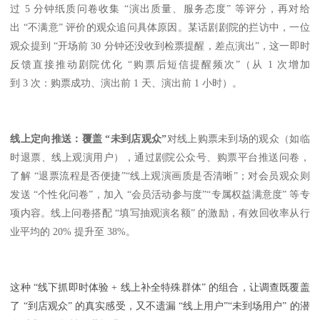
过 5 分钟纸质问卷收集 “演出质量、服务态度” 等评分，再对给
出 “不满意” 评价的观众追问具体原因。某话剧剧院的拦访中，一位
观众提到 “开场前 30 分钟还没收到检票提醒，差点演出”，这一即时
反馈直接推动剧院优化 “购票后短信提醒频次”（从 1 次增加
到 3 次：购票成功、演出前 1 天、演出前 1 小时）。
线上定向推送：覆盖 “未到店观众”
对线上购票未到场的观众（如临
时退票、线上观演用户），通过剧院公众号、购票平台推送问卷，
了解 “退票流程是否便捷”“线上观演画质是否清晰”；对会员观众则
发送 “个性化问卷”，加入 “会员活动参与度”“专属权益满意度” 等专
项内容。线上问卷搭配 “填写抽观演名额” 的激励，有效回收率从行
业平均的 20% 提升至 38%。
这种 “线下抓即时体验 + 线上补全特殊群体” 的组合，让调查既覆盖
了 “到店观众” 的真实感受，又不遗漏 “线上用户”“未到场用户” 的潜