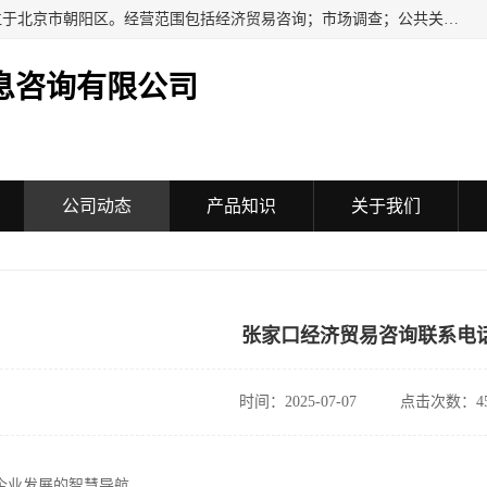
民安汇智（北京）信息咨询有限公司成立于2016年，注册地位于北京市朝阳区。经营范围包括经济贸易咨询；市场调查；公共关系服务；企业管理咨询；会议服务；企业策划；设计、制作、代理、发布广告；组织文化艺术交流活动（不含演出）；承办展览展示活动；技术推广服务。
息咨询有限公司
公司动态
产品知识
关于我们
张家口经济贸易咨询联系电
时间：2025-07-07
点击次数：45
企业发展的智慧导航